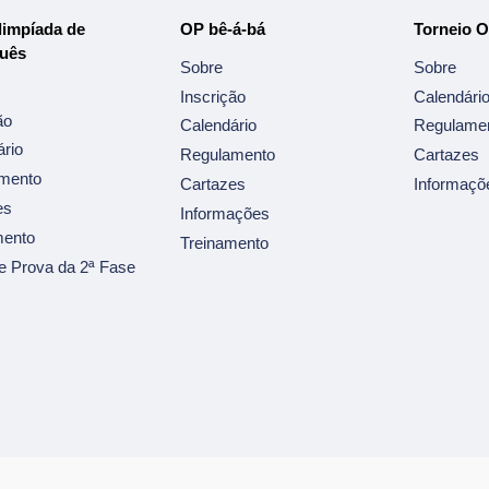
limpíada de
OP bê-á-bá
Torneio 
uês
Sobre
Sobre
Inscrição
Calendári
ão
Calendário
Regulame
rio
Regulamento
Cartazes
mento
Cartazes
Informaçõ
es
Informações
mento
Treinamento
e Prova da 2ª Fase