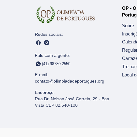
OP - O
Portug
Sobre
Inscriç
Redes sociais:
Calendá
Regula
Fale com a gente:
Cartaz
(41) 98780 2550
Treina
Local d
E-mail:
contato@olimpiadadeportugues.org
Endereço:
Rua Dr. Nelson José Correia, 29 - Boa
Vista CEP 82.540-100