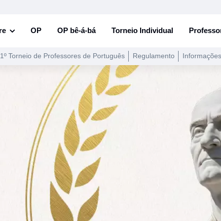
re
OP
OP bê-á-bá
Torneio Individual
Professo
1º Torneio de Professores de Português
Regulamento
Informaçõe