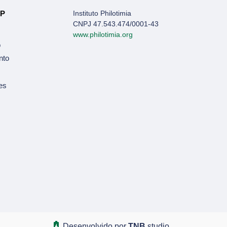
OP
Instituto Philotimia
CNPJ 47.543.474/0001-43
www.philotimia.org
o
nto
es
Desenvolvido por
TNB.
studio