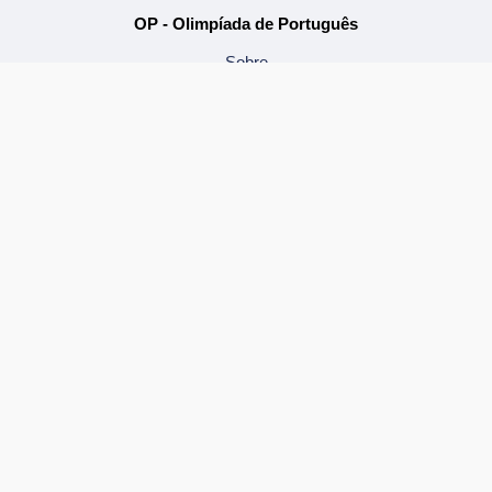
OP - Olimpíada de Português
Sobre
Inscrição
Calendário
Regulamento
Cartazes
Treinamento
Local de Prova da 2ª Fase
OP bê-á-bá
Sobre
Inscrição
Calendário
Regulamento
Cartazes